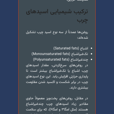
ترکیب شیمیایی اسیدهای
چرب
روغن‌ها عمدتاً از سه نوع اسید چرب تشکیل
شده‌اند:
اشباع (Saturated fats)
تک‌غیراشباع (Monounsaturated fats)
چندغیراشباع (Polyunsaturated fats)
در روغن‌های سرخ‌کردنی، مقدار اسیدهای
چرب اشباع یا تک‌غیراشباع بیشتر است تا
پایداری حرارتی افزایش یابد. این نوع اسیدهای
چرب در برابر شکست و اکسید شدن مقاومت
بیشتری دارند.
در مقابل، روغن‌های پخت‌و‌پز معمولاً حاوی
مقادیر زیاد اسیدهای چرب چندغیراشباع
هستند (مثل امگا۳ و امگا۶)، که برای سلامت