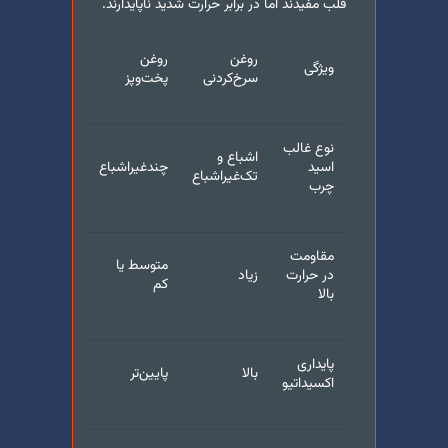
قلب مفیدند اما در برابر حرارت شدید ناپایدارند.
روغن
روغن
ویژگی
سرخ‌کردنی
پخت‌و‌پز
نوع غالب
اشباع و
اسید
چندغیراشباع
تک‌غیراشباع
چرب
مقاومت
متوسط یا
در حرارت
زیاد
کم
بالا
پایداری
بالا
پایین‌تر
اکسیداتیو