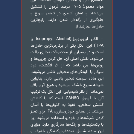
لکه‌های آلی و معدنی طراحی شده‌اند. این
مواد معمولاً ۵-۲۰ درصد فرمول را تشکیل
می‌دهند و نقش کلیدی در تبخیر سریع و
جلوگیری از رگه‌دار شدن دارند. رایج‌ترین
حلال‌ها عبارتند از:
– الکل ایزوپروپیل(Isopropyl Alcohol یا
IPA ) این الکل یکی از پرکاربردترین حلال‌ها
است و در بسیاری از محصولات تجاری یافت
می‌شود. نقش اصلی آن، حل کردن چربی‌ها و
روغن‌ها می باشد که از اثر انگشت، دود
سیگار یا آلودگی‌های محیطی ناشی می‌شوند.
این ماده سرعت تبخیر بالایی دارد، بنابراین
شیشه سریع خشک می‌شود و هیچ اثری باقی
نمی‌ماند. از نظر شیمیایی، این الکل یک ترکیب
آلی با فرمول C3H8O است که با کاهش
کشش سطحی، نفوذ به کثیفی‌ها را آسان
می‌کند. در صنایع خودروسازی، IPA برای تمیز
کردن شیشه‌های خودرو استفاده می‌شود زیرا
با پلاستیک‌ها و رنگ‌ها سازگاری دارد. مزایای
این ماده شامل ضدعفونی‌کنندگی خفیف و